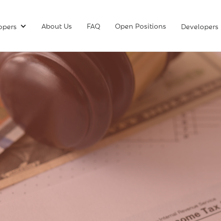
About Us
FAQ
Open Positions
opers
Developers